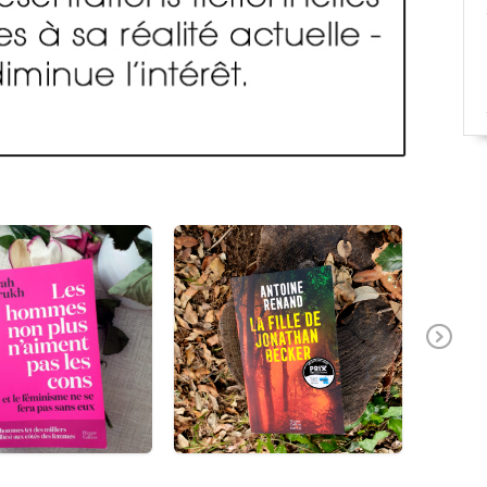
Ne
xt