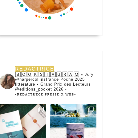
REDACTRICE
🄱🄾🄾🄺🅂🅃🄰🄶🅁🄰🄼 ⭑ Jury
@harpercollinsfrance Poche 2025
littérature ⭑ Grand Prix des Lecteurs
@editions_pocket 2026 ⭑
•ꭱꭼ́ꭰꭺꮯꭲꭱꮖꮯꭼ ꮲꭱꭼꮪꮪꭼ & ꮃꭼᏼ•