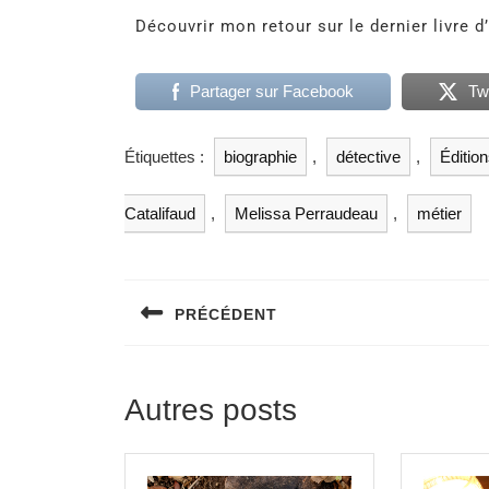
Découvrir mon retour sur le dernier livre d’
Partager sur Facebook
Tw
Étiquettes :
biographie
,
détective
,
Éditio
Catalifaud
,
Melissa Perraudeau
,
métier
PRÉCÉDENT
Autres posts