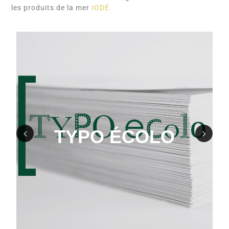
les produits de la mer
IODÉ
TYPO ÉCOLO
Prev
Nex
ious
t