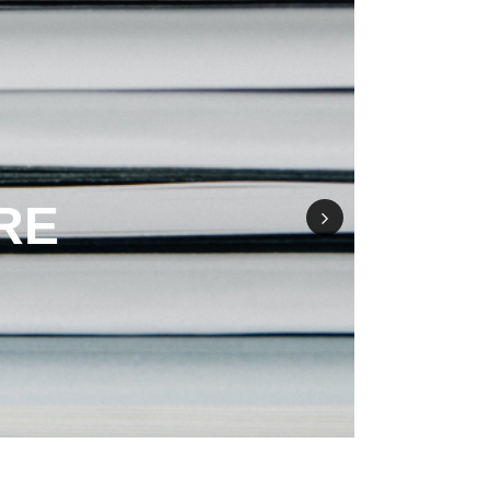
RE
Nex
t