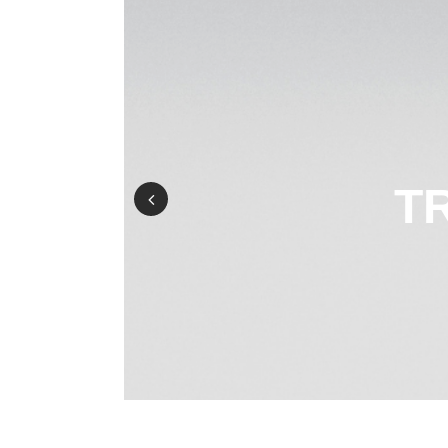
T
Prev
ious