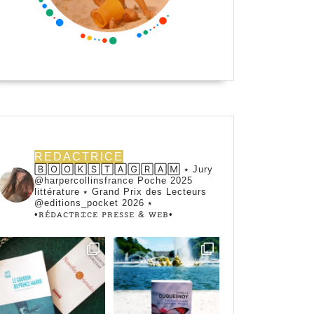
REDACTRICE
🄱🄾🄾🄺🅂🅃🄰🄶🅁🄰🄼 ⭑ Jury
@harpercollinsfrance Poche 2025
littérature ⭑ Grand Prix des Lecteurs
@editions_pocket 2026 ⭑
•ꭱꭼ́ꭰꭺꮯꭲꭱꮖꮯꭼ ꮲꭱꭼꮪꮪꭼ & ꮃꭼᏼ•