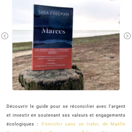
Pr
Ne
ev
xt
io
us
Découvrir le guide pour se réconcilier avec l’argent
et investir en soutenant ses valeurs et engagements
écologiques :
S’enrichir sans se trahir, de Maëlle