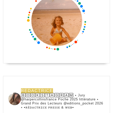
REDACTRICE
🄱🄾🄾🄺🅂🅃🄰🄶🅁🄰🄼 ⭑ Jury
@harpercollinsfrance Poche 2025 littérature ⭑
Grand Prix des Lecteurs @editions_pocket 2026
⭑
•ꭱꭼ́ꭰꭺꮯꭲꭱꮖꮯꭼ ꮲꭱꭼꮪꮪꭼ & ꮃꭼᏼ•