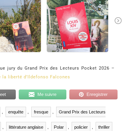
Ne
xt
ue jury du Grand Prix des Lecteurs Pocket 2026 –
 la liberté d’Ildefonso Falcones
eet
Me suivre
Enregistrer
,
enquête
,
fresque
,
Grand Prix des Lecteurs
,
littérature anglaise
,
Polar
,
policier
,
thriller