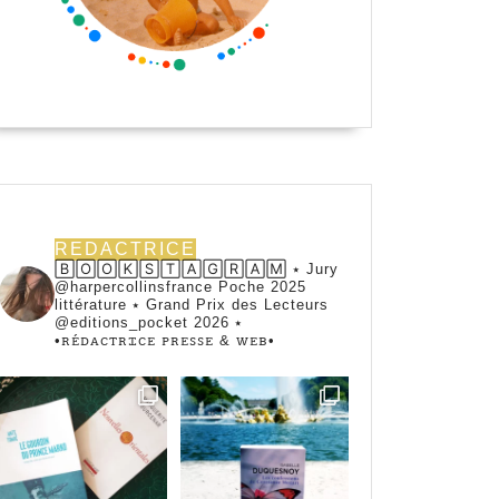
REDACTRICE
🄱🄾🄾🄺🅂🅃🄰🄶🅁🄰🄼 ⭑ Jury
@harpercollinsfrance Poche 2025
littérature ⭑ Grand Prix des Lecteurs
@editions_pocket 2026 ⭑
•ꭱꭼ́ꭰꭺꮯꭲꭱꮖꮯꭼ ꮲꭱꭼꮪꮪꭼ & ꮃꭼᏼ•