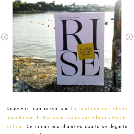
Pr
Ne
ev
xt
io
us
Découvrir mon retour sur
La boutique des objets
abandonnés de Marianne Cronin aux Éditions Harper
Collins.
Ce roman aux chapitres courts se déguste