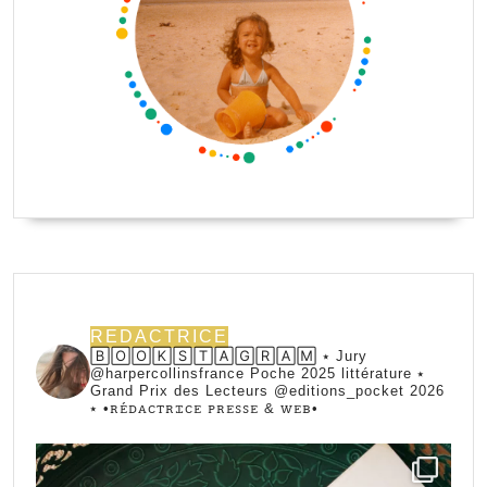
REDACTRICE
🄱🄾🄾🄺🅂🅃🄰🄶🅁🄰🄼 ⭑ Jury
@harpercollinsfrance Poche 2025 littérature ⭑
Grand Prix des Lecteurs @editions_pocket 2026
⭑
•ꭱꭼ́ꭰꭺꮯꭲꭱꮖꮯꭼ ꮲꭱꭼꮪꮪꭼ & ꮃꭼᏼ•