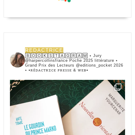
REDACTRICE
🄱🄾🄾🄺🅂🅃🄰🄶🅁🄰🄼 ⭑ Jury
@harpercollinsfrance Poche 2025 littérature ⭑
Grand Prix des Lecteurs @editions_pocket 2026
⭑
•ꭱꭼ́ꭰꭺꮯꭲꭱꮖꮯꭼ ꮲꭱꭼꮪꮪꭼ & ꮃꭼᏼ•