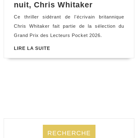
Toutes
nuit, Chris Whitaker
les
Ce thriller sidérant de l'écrivain britannique
nuances
Chris Whitaker fait partie de la sélection du
de
Grand Prix des Lecteurs Pocket 2026.
la
LIRE
LIRE LA SUITE
nuit,
LA
Chris
SUITE
Whitaker
RECHERCHE