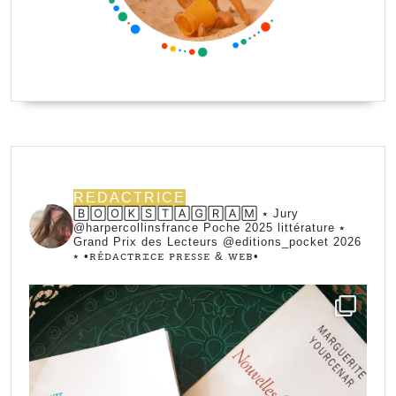
REDACTRICE
🄱🄾🄾🄺🅂🅃🄰🄶🅁🄰🄼 ⭑ Jury
@harpercollinsfrance Poche 2025 littérature ⭑
Grand Prix des Lecteurs @editions_pocket 2026
⭑
•ꭱꭼ́ꭰꭺꮯꭲꭱꮖꮯꭼ ꮲꭱꭼꮪꮪꭼ & ꮃꭼᏼ•