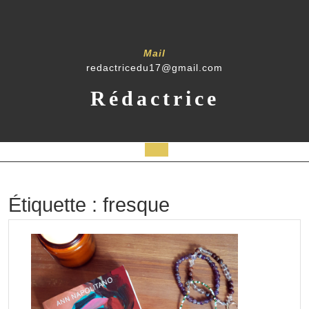
Skip
to
content
Mail
redactricedu17@gmail.com
Rédactrice
Open
Button
Étiquette :
fresque