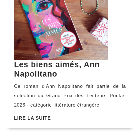
Les biens aimés, Ann
Les
Napolitano
biens
Ce roman d'Ann Napolitano fait partie de la
aimés,
sélection du Grand Prix des Lecteurs Pocket
Ann
2026 - catégorie littérature étrangère.
Napolitano
LIRE
LIRE LA SUITE
LA
SUITE