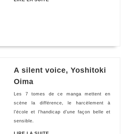
LA
SUITE
A silent voice, Yoshitoki
A
Oima
silent
Les 7 tomes de ce manga mettent en
voice,
scène la différence, le harcèlement à
Yoshitoki
l’école et l’handicap d’une façon belle et
Oima
sensible.
LIRE
LIRE LA SUITE