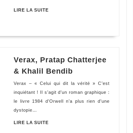
Maira
LIRE
LIRE LA SUITE
LA
SUITE
Verax, Pratap Chatterjee
Verax,
& Khalil Bendib
Pratap
Verax – « Celui qui dit la vérité » C’est
Chatterjee
inquiétant ! Il s’agit d’un roman graphique :
&
le livre 1984 d’Orwell n’a plus rien d’une
Khalil
dystopie…
Bendib
LIRE
LIRE LA SUITE
LA