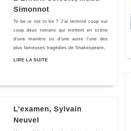
L’Enfant
Simonnot
Céleste,
To be or not to be ? J’ai terminé coup sur
Maud
coup deux romans qui mettent en scène
Simonnot
d’une manière ou d’une autre l’une des
plus fameuses tragédies de Shakespeare,
LIRE
LIRE LA SUITE
LA
SUITE
L’examen, Sylvain
L’examen,
Neuvel
Sylvain