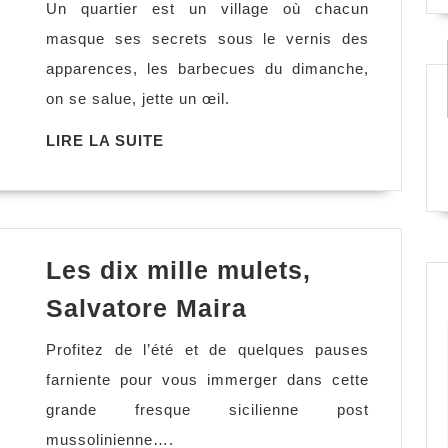
Un quartier est un village où chacun
encombrante,
masque ses secrets sous le vernis des
Shari
apparences, les barbecues du dimanche,
Lapena
on se salue, jette un œil.
LIRE
LIRE LA SUITE
LA
SUITE
Les dix mille mulets,
Les
Salvatore Maira
dix
Profitez de l’été et de quelques pauses
mille
farniente pour vous immerger dans cette
mulets,
grande fresque sicilienne post
Salvatore
mussolinienne….