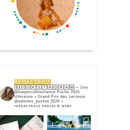
REDACTRICE
🄱🄾🄾🄺🅂🅃🄰🄶🅁🄰🄼 ⭑ Jury
@harpercollinsfrance Poche 2025
littérature ⭑ Grand Prix des Lecteurs
@editions_pocket 2026 ⭑
•ꭱꭼ́ꭰꭺꮯꭲꭱꮖꮯꭼ ꮲꭱꭼꮪꮪꭼ & ꮃꭼᏼ•