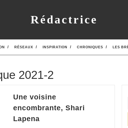
Rédactrice
ON
RÉSEAUX
INSPIRATION
CHRONIQUES
LES BR
que 2021-2
Une voisine
encombrante, Shari
Une
Lapena
voisine