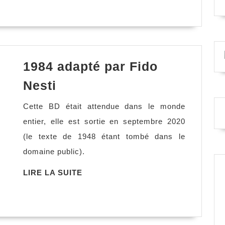
SUITE
1984 adapté par Fido
1984
Nesti
adapté
Cette BD était attendue dans le monde
par
entier, elle est sortie en septembre 2020
Fido
(le texte de 1948 étant tombé dans le
Nesti
domaine public).
LIRE
LIRE LA SUITE
LA
SUITE