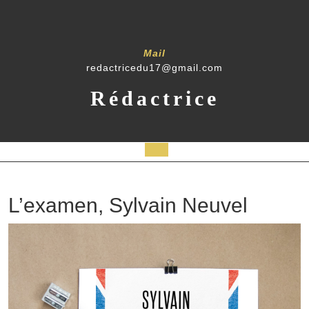
Skip
to
content
Mail
redactricedu17@gmail.com
Rédactrice
Open
Button
L’examen, Sylvain Neuvel