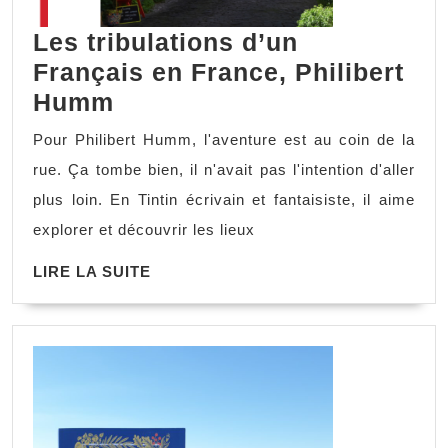
Les tribulations d’un
Français en France, Philibert
Les
Humm
tribulations
Pour Philibert Humm, l'aventure est au coin de la
d’un
rue. Ça tombe bien, il n'avait pas l'intention d'aller
Français
plus loin. En Tintin écrivain et fantaisiste, il aime
en
explorer et découvrir les lieux
France,
LIRE
LIRE LA SUITE
Philibert
LA
Humm
SUITE