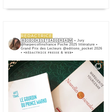
REDACTRICE
🄱🄾🄾🄺🅂🅃🄰🄶🅁🄰🄼 ⭑ Jury
@harpercollinsfrance Poche 2025 littérature ⭑
Grand Prix des Lecteurs @editions_pocket 2026
⭑
•ꭱꭼ́ꭰꭺꮯꭲꭱꮖꮯꭼ ꮲꭱꭼꮪꮪꭼ & ꮃꭼᏼ•