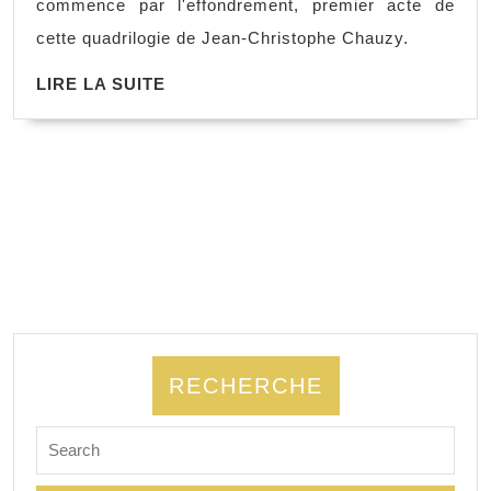
commence par l'effondrement, premier acte de
monde,
cette quadrilogie de Jean-Christophe Chauzy.
Jean-
LIRE
LIRE LA SUITE
Christophe
LA
Chauzy
SUITE
RECHERCHE
Search
for: