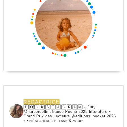
REDACTRICE
🄱🄾🄾🄺🅂🅃🄰🄶🅁🄰🄼 ⭑ Jury
@harpercollinsfrance Poche 2025 littérature ⭑
Grand Prix des Lecteurs @editions_pocket 2026
⭑
•ꭱꭼ́ꭰꭺꮯꭲꭱꮖꮯꭼ ꮲꭱꭼꮪꮪꭼ & ꮃꭼᏼ•