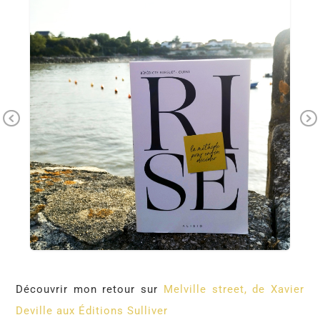
Pr
Ne
ev
xt
io
us
Découvrir mon retour sur
Melville street, de Xavier
Deville aux Éditions Sulliver