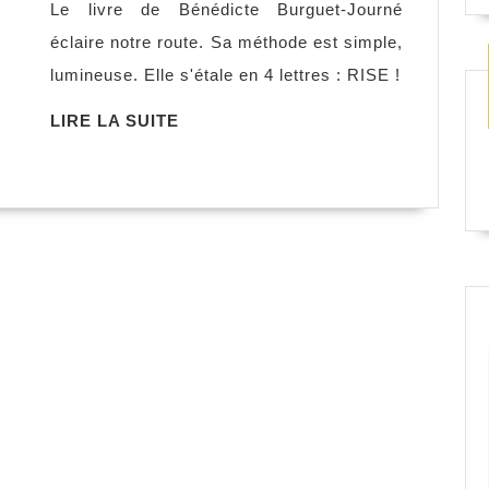
Le livre de Bénédicte Burguet-Journé
méthode
éclaire notre route. Sa méthode est simple,
pour
lumineuse. Elle s'étale en 4 lettres : RISE !
enfin
décider,
LIRE
LIRE LA SUITE
LA
Bénédicte
SUITE
Burguet-
Journé