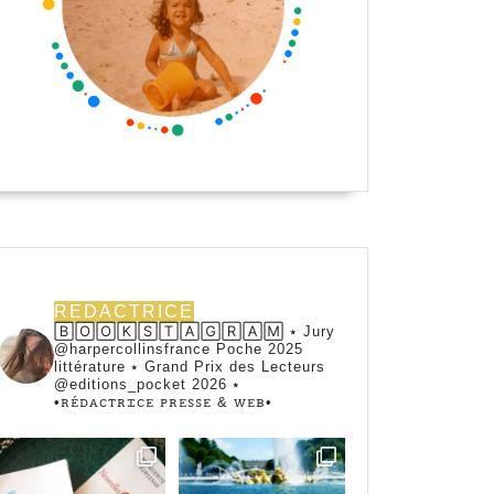
REDACTRICE
🄱🄾🄾🄺🅂🅃🄰🄶🅁🄰🄼 ⭑ Jury
@harpercollinsfrance Poche 2025
littérature ⭑ Grand Prix des Lecteurs
@editions_pocket 2026 ⭑
•ꭱꭼ́ꭰꭺꮯꭲꭱꮖꮯꭼ ꮲꭱꭼꮪꮪꭼ & ꮃꭼᏼ•