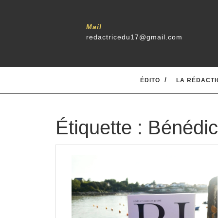
Skip
to
content
Mail
redactricedu17@gmail.com
ÉDITO
LA RÉDACTI
Étiquette :
Bénédic