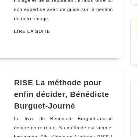
l'image et de la réputation, il nous offre ici
son expertise avec ce guide sur la gestion
de notre image.
LIRE
LIRE LA SUITE
LA
SUITE
RISE La méthode pour
enfin décider, Bénédicte
RISE
Burguet-Journé
La
Le livre de Bénédicte Burguet-Journé
méthode
éclaire notre route. Sa méthode est simple,
pour
lumineuse. Elle s'étale en 4 lettres : RISE !