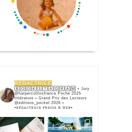
REDACTRICE
🄱🄾🄾🄺🅂🅃🄰🄶🅁🄰🄼 ⭑ Jury
@harpercollinsfrance Poche 2025
littérature ⭑ Grand Prix des Lecteurs
@editions_pocket 2026 ⭑
•ꭱꭼ́ꭰꭺꮯꭲꭱꮖꮯꭼ ꮲꭱꭼꮪꮪꭼ & ꮃꭼᏼ•