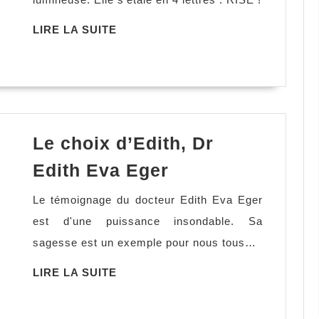
enfin
décider,
LIRE
LIRE LA SUITE
LA
Bénédicte
SUITE
Burguet-
Journé
Le choix d’Edith, Dr
Le
Edith Eva Eger
choix
Le témoignage du docteur Edith Eva Eger
d’Edith,
est d'une puissance insondable. Sa
Dr
sagesse est un exemple pour nous tous…
Edith
Eva
LIRE
LIRE LA SUITE
LA
Eger
SUITE