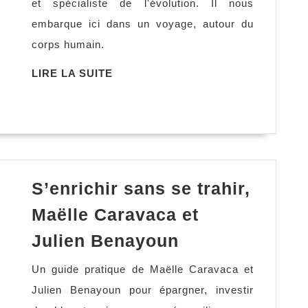
et spécialiste de l'évolution. Il nous
Luis
embarque ici dans un voyage, autour du
Arsuaga
corps humain.
LIRE
LIRE LA SUITE
LA
SUITE
S’enrichir sans se trahir,
Maëlle Caravaca et
S’enrichir
Julien Benayoun
sans
Un guide pratique de Maëlle Caravaca et
se
Julien Benayoun pour épargner, investir
trahir,