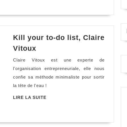
Kill your to-do list, Claire
Kill
Vitoux
your
Claire Vitoux est une experte de
to-
l'organisation entrepreneuriale, elle nous
do
confie sa méthode minimaliste pour sortir
list,
la tête de l'eau !
Claire
Vitoux
LIRE
LIRE LA SUITE
LA
SUITE