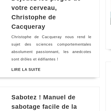
votre cerveau,
Christophe de
Déjouez
Cacqueray
les
Christophe de Cacqueray nous rend le
pièges
sujet des sciences comportementales
de
absolument passionnant, les anedcotes
votre
sont drôles et édifiantes !
cerveau,
Christophe
LIRE
LIRE LA SUITE
LA
de
SUITE
Cacqueray
Sabotez ! Manuel de
sabotage facile de la