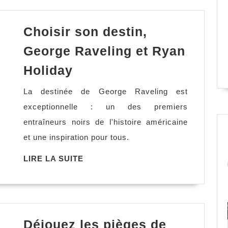
Choisir son destin,
George Raveling et Ryan
Choisir
Holiday
son
La destinée de George Raveling est
destin,
exceptionnelle : un des premiers
George
entraîneurs noirs de l'histoire américaine
Raveling
et une inspiration pour tous.
et
Ryan
LIRE
LIRE LA SUITE
LA
Holiday
SUITE
Déjouez les pièges de