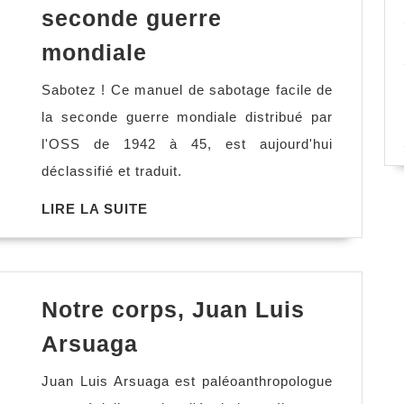
seconde guerre
Sabotez
mondiale
!
Sabotez ! Ce manuel de sabotage facile de
Manuel
la seconde guerre mondiale distribué par
de
l'OSS de 1942 à 45, est aujourd'hui
sabotage
déclassifié et traduit.
facile
de
LIRE
LIRE LA SUITE
LA
la
SUITE
seconde
guerre
Notre corps, Juan Luis
mondiale
Notre
Arsuaga
corps,
Juan Luis Arsuaga est paléoanthropologue
Juan