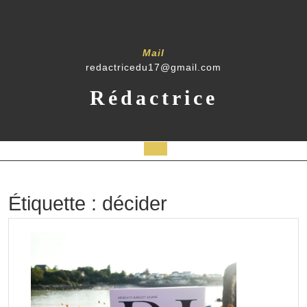
Skip
to
content
Mail
redactricedu17@gmail.com
Rédactrice
Open
Button
Étiquette :
décider