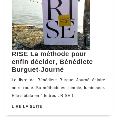
RISE La méthode pour
enfin décider, Bénédicte
RISE
Burguet-Journé
La
Le livre de Bénédicte Burguet-Journé éclaire
méthode
notre route. Sa méthode est simple, lumineuse.
pour
Elle s'étale en 4 lettres : RISE !
enfin
LIRE
LIRE LA SUITE
décider,
LA
Bénédicte