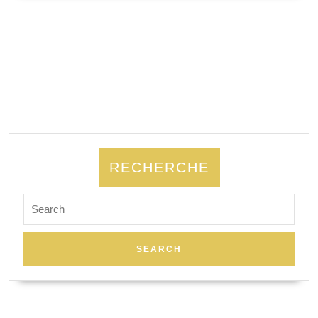
SUITE
Burguet-
Journé
RECHERCHE
Search
for: