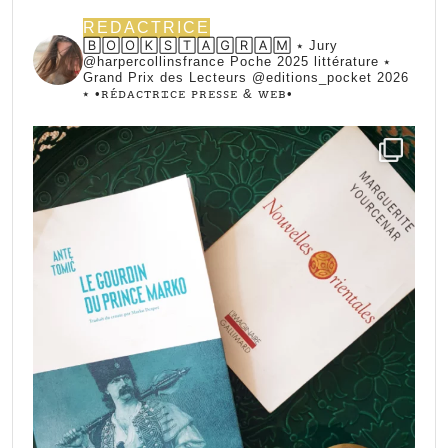
REDACTRICE
🄱🄾🄾🄺🅂🅃🄰🄶🅁🄰🄼 ⭑ Jury
@harpercollinsfrance Poche 2025 littérature ⭑
Grand Prix des Lecteurs @editions_pocket 2026
⭑
•ꭱꭼ́ꭰꭺꮯꭲꭱꮖꮯꭼ ꮲꭱꭼꮪꮪꭼ & ꮃꭼᏼ•