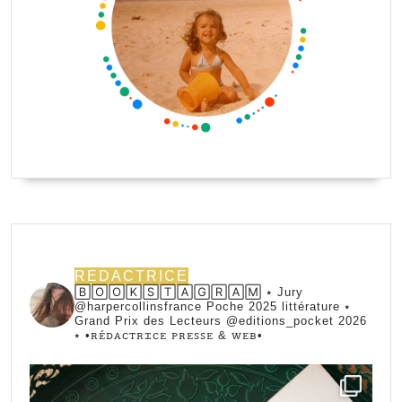
REDACTRICE
🄱🄾🄾🄺🅂🅃🄰🄶🅁🄰🄼 ⭑ Jury
@harpercollinsfrance Poche 2025 littérature ⭑
Grand Prix des Lecteurs @editions_pocket 2026
⭑
•ꭱꭼ́ꭰꭺꮯꭲꭱꮖꮯꭼ ꮲꭱꭼꮪꮪꭼ & ꮃꭼᏼ•