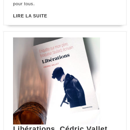
Ravel
pour tous.
et
LIRE
LIRE LA SUITE
Ryan
LA
Holid
SUITE
Libéra
Libérations, Cédric Vallet