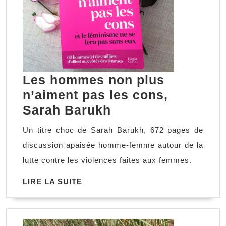
Les hommes non plus
n’aiment pas les cons,
Les
Sarah Barukh
hommes
Un titre choc de Sarah Barukh, 672 pages de
non
discussion apaisée homme-femme autour de la
plus
lutte contre les violences faites aux femmes.
n’aiment
LIRE
LIRE LA SUITE
pas
LA
les
SUITE
cons,