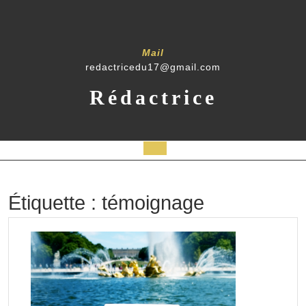
Skip
to
content
Mail
redactricedu17@gmail.com
Rédactrice
Open
Button
Étiquette :
témoignage