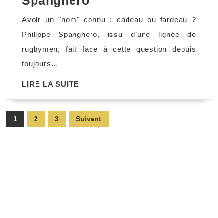
Spanghero
nom
Avoir un "nom" connu : cadeau ou fardeau ?
du
Philippe Spanghero, issu d’une lignée de
clan,
rugbymen, fait face à cette question depuis
Philippe
toujours…
Spanghero
LIRE
LIRE LA SUITE
LA
SUITE
Pagination
1
2
3
Suivant
des
publications