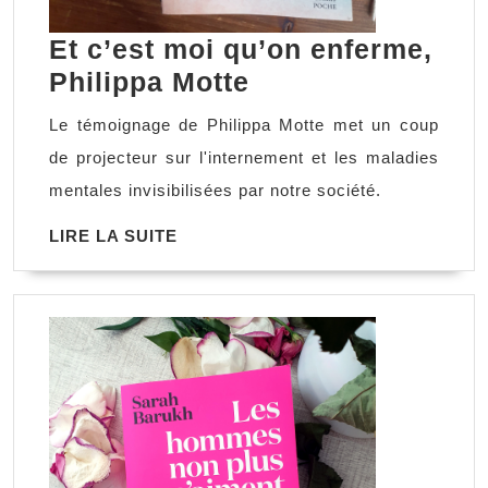
Et c’est moi qu’on enferme,
Et
Philippa Motte
c’est
Le témoignage de Philippa Motte met un coup
moi
de projecteur sur l'internement et les maladies
qu’on
mentales invisibilisées par notre société.
enferme,
LIRE
LIRE LA SUITE
Philippa
LA
Motte
SUITE