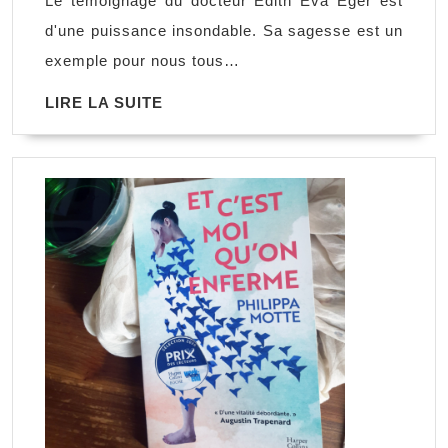
Le témoignage du docteur Edith Eva Eger est
d’Edith,
d'une puissance insondable. Sa sagesse est un
Dr
exemple pour nous tous…
Edith
LIRE
LIRE LA SUITE
Eva
LA
Eger
SUITE