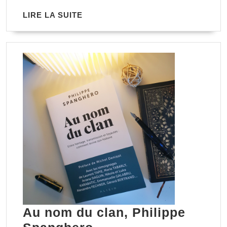
Lia
LIRE
LIRE LA SUITE
Khun
LA
SUITE
Au nom du clan, Philippe
Au