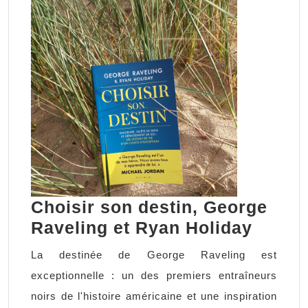
Sarah
Barukh
Choisir son destin, George
Choisi
Raveling et Ryan Holiday
son
La destinée de George Raveling est
destin
exceptionnelle : un des premiers entraîneurs
Georg
noirs de l'histoire américaine et une inspiration