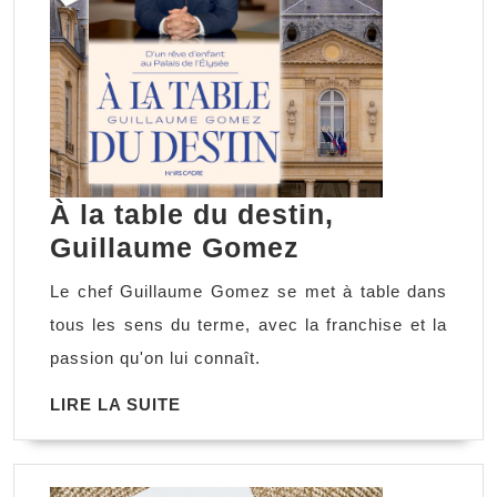
À la table du destin,
À
Guillaume Gomez
la
Le chef Guillaume Gomez se met à table dans
table
tous les sens du terme, avec la franchise et la
du
passion qu'on lui connaît.
destin,
LIRE
LIRE LA SUITE
Guillaume
LA
Gomez
SUITE