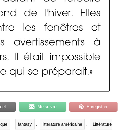
eet
Me suivre
Enregistrer
ique
,
fantasy
,
littérature américaine
,
Littérature