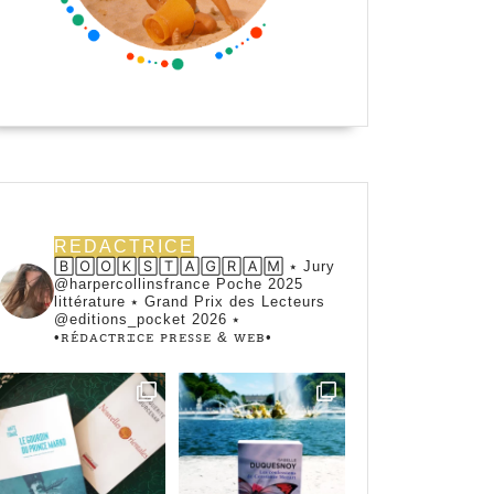
REDACTRICE
🄱🄾🄾🄺🅂🅃🄰🄶🅁🄰🄼 ⭑ Jury
@harpercollinsfrance Poche 2025
littérature ⭑ Grand Prix des Lecteurs
@editions_pocket 2026 ⭑
•ꭱꭼ́ꭰꭺꮯꭲꭱꮖꮯꭼ ꮲꭱꭼꮪꮪꭼ & ꮃꭼᏼ•