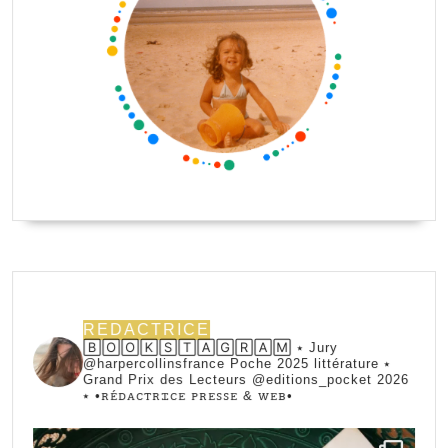
REDACTRICE
🄱🄾🄾🄺🅂🅃🄰🄶🅁🄰🄼 ⭑ Jury
@harpercollinsfrance Poche 2025 littérature ⭑
Grand Prix des Lecteurs @editions_pocket 2026
⭑
•ꭱꭼ́ꭰꭺꮯꭲꭱꮖꮯꭼ ꮲꭱꭼꮪꮪꭼ & ꮃꭼᏼ•