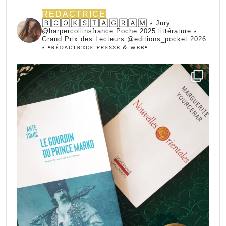
REDACTRICE
🄱🄾🄾🄺🅂🅃🄰🄶🅁🄰🄼 ⭑ Jury
@harpercollinsfrance Poche 2025 littérature ⭑
Grand Prix des Lecteurs @editions_pocket 2026
⭑
•ꭱꭼ́ꭰꭺꮯꭲꭱꮖꮯꭼ ꮲꭱꭼꮪꮪꭼ & ꮃꭼᏼ•