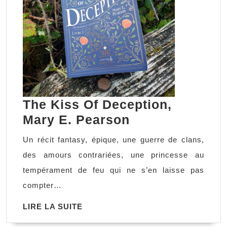
The Kiss Of Deception,
The
Mary E. Pearson
Kiss
Un récit fantasy, épique, une guerre de clans,
Of
des amours contrariées, une princesse au
Deception,
tempérament de feu qui ne s’en laisse pas
Mary
compter…
E.
LIRE
LIRE LA SUITE
Pearson
LA