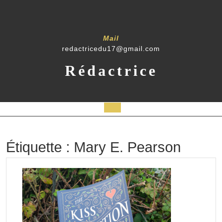
Skip
to
content
Mail
redactricedu17@gmail.com
Rédactrice
Open
Button
Étiquette :
Mary E. Pearson