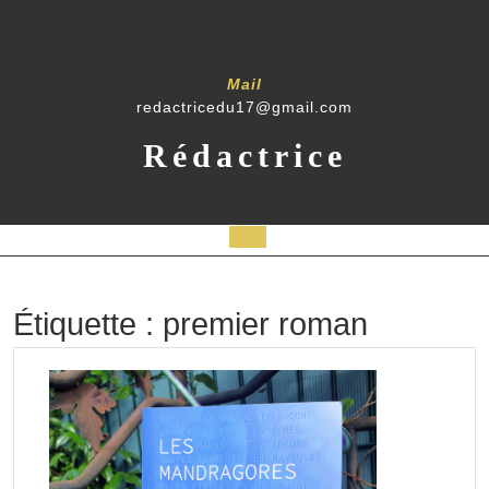
Skip
to
content
Mail
redactricedu17@gmail.com
Rédactrice
Open
Button
Étiquette :
premier roman