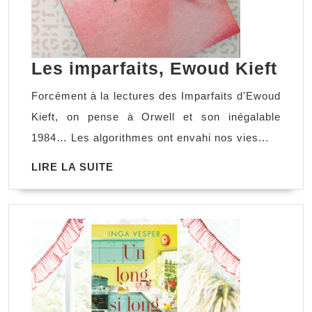
Les
Les imparfaits, Ewoud Kieft
impa
Forcément à la lectures des Imparfaits d'Ewoud
Ew
Kieft, on pense à Orwell et son inégalable
Kief
1984… Les algorithmes ont envahi nos vies...
LIRE
LIRE LA SUITE
LA
SUITE