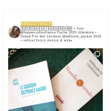
REDACTRICE
🄱🄾🄾🄺🅂🅃🄰🄶🅁🄰🄼 ⭑ Jury
@harpercollinsfrance Poche 2025 littérature ⭑
Grand Prix des Lecteurs @editions_pocket 2026
⭑
•ꭱꭼ́ꭰꭺꮯꭲꭱꮖꮯꭼ ꮲꭱꭼꮪꮪꭼ & ꮃꭼᏼ•