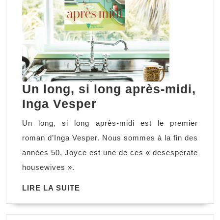
Un long, si long après-midi,
Un
Inga Vesper
long,
Un long, si long après-midi est le premier
si
roman d’Inga Vesper. Nous sommes à la fin des
long
années 50, Joyce est une de ces « desesperate
après-
housewives ».
midi,
LIRE
LIRE LA SUITE
Inga
LA
Vesper
SUITE