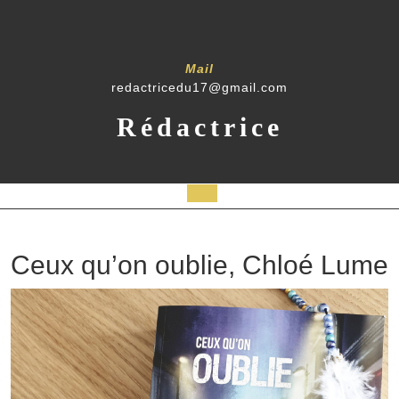
Skip
to
content
Mail
redactricedu17@gmail.com
Rédactrice
Open
Button
Ceux qu’on oublie, Chloé Lume