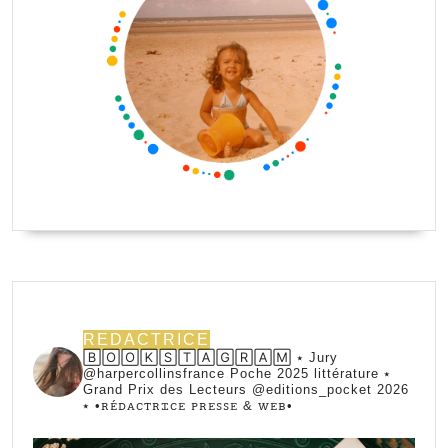
REDACTRICE
🄱🄾🄾🄺🅂🅃🄰🄶🅁🄰🄼 ⭑ Jury
@harpercollinsfrance Poche 2025 littérature ⭑
Grand Prix des Lecteurs @editions_pocket 2026
⭑
•ꭱꭼ́ꭰꭺꮯꭲꭱꮖꮯꭼ ꮲꭱꭼꮪꮪꭼ & ꮃꭼᏼ•