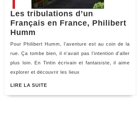
Les tribulations d’un
Français en France, Philibert
Les
Humm
tribulations
Pour Philibert Humm, l'aventure est au coin de la
d’un
rue. Ça tombe bien, il n'avait pas l'intention d'aller
Français
plus loin. En Tintin écrivain et fantaisiste, il aime
en
explorer et découvrir les lieux
France,
LIRE
LIRE LA SUITE
Philibert
LA
Humm
SUITE