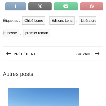
Étiquettes :
Chloé Lume
,
Éditions Leha
,
Littérature
jeunesse
,
premier roman
Navigation
de
PRÉCÉDENT
SUIVANT
l’article
Previous
Next
post:
post:
Autres posts