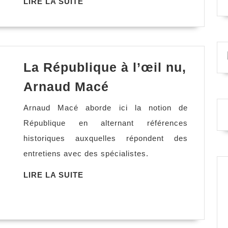
les
LIRE
LIRE LA SUITE
LA
cons,
SUITE
Sarah
Barukh
La République à l’œil nu,
La
Arnaud Macé
République
Arnaud Macé aborde ici la notion de
à
République en alternant références
l’œil
historiques auxquelles répondent des
nu,
entretiens avec des spécialistes.
Arnaud
Macé
LIRE
LIRE LA SUITE
LA
SUITE