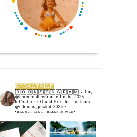
,
REDACTRICE
🄱🄾🄾🄺🅂🅃🄰🄶🅁🄰🄼 ⭑ Jury
@harpercollinsfrance Poche 2025
littérature ⭑ Grand Prix des Lecteurs
@editions_pocket 2026 ⭑
•ꭱꭼ́ꭰꭺꮯꭲꭱꮖꮯꭼ ꮲꭱꭼꮪꮪꭼ & ꮃꭼᏼ•