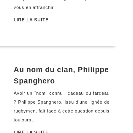
du
vous en affranchir.
pouvoir
Robert
LIRE
LIRE LA SUITE
LA
Greene
SUITE
Au nom du clan, Philippe
Au
Spanghero
nom
Avoir un "nom" connu : cadeau ou fardeau
du
? Philippe Spanghero, issu d’une lignée de
clan,
rugbymen, fait face à cette question depuis
Philippe
toujours…
Spanghero
LIRE
LIRE LA SUITE