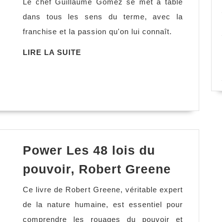
Le chef Guillaume Gomez se met à table
table
dans tous les sens du terme, avec la
du
franchise et la passion qu'on lui connaît.
destin,
Guillaume
LIRE
LIRE LA SUITE
LA
Gomez
SUITE
Power Les 48 lois du
Power
pouvoir, Robert Greene
Les
Ce livre de Robert Greene, véritable expert
48
de la nature humaine, est essentiel pour
lois
comprendre les rouages du pouvoir et