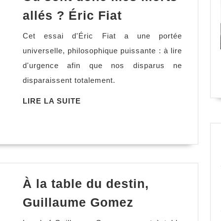
Où
allés ? Éric Fiat
sont
Cet essai d'Éric Fiat a une portée
donc
universelle, philosophique puissante : à lire
mes
d'urgence afin que nos disparus ne
morts
disparaissent totalement.
allés
?
LIRE
LIRE LA SUITE
LA
Éric
SUITE
Fiat
À la table du destin,
À
Guillaume Gomez
la