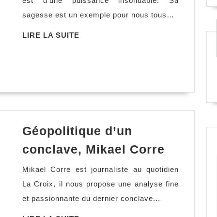
est d'une puissance insondable. Sa
Dr
sagesse est un exemple pour nous tous…
Edith
Eva
LIRE
LIRE LA SUITE
LA
Eger
SUITE
Géopolitique d’un
Géopolit
conclave, Mikael Corre
d’un
Mikael Corre est journaliste au quotidien
conclav
La Croix, il nous propose une analyse fine
Mikael
et passionnante du dernier conclave...
Corre