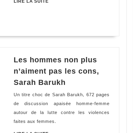
LIRE
LIRE LA SUITE
LA
SUITE
Les hommes non plus
n’aiment pas les cons,
Les
Sarah Barukh
hommes
Un titre choc de Sarah Barukh, 672 pages
non
de discussion apaisée homme-femme
plus
autour de la lutte contre les violences
n’aiment
faites aux femmes.
pas