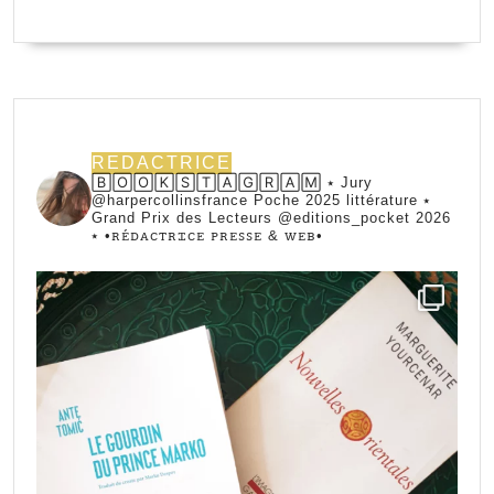
REDACTRICE
🄱🄾🄾🄺🅂🅃🄰🄶🅁🄰🄼 ⭑ Jury
@harpercollinsfrance Poche 2025 littérature ⭑
Grand Prix des Lecteurs @editions_pocket 2026
⭑
•ꭱꭼ́ꭰꭺꮯꭲꭱꮖꮯꭼ ꮲꭱꭼꮪꮪꭼ & ꮃꭼᏼ•