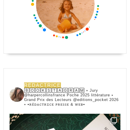
REDACTRICE
🄱🄾🄾🄺🅂🅃🄰🄶🅁🄰🄼 ⭑ Jury
@harpercollinsfrance Poche 2025 littérature ⭑
Grand Prix des Lecteurs @editions_pocket 2026
⭑
•ꭱꭼ́ꭰꭺꮯꭲꭱꮖꮯꭼ ꮲꭱꭼꮪꮪꭼ & ꮃꭼᏼ•