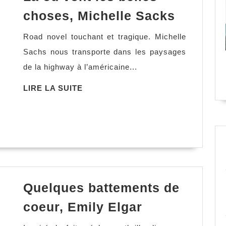
Là
choses, Michelle Sacks
où
Road novel touchant et tragique. Michelle
vont
Sachs nous transporte dans les paysages
les
de la highway à l’américaine...
belles
choses,
LIRE
LIRE LA SUITE
LA
Michell
SUITE
Sacks
Quelques battements de
Quelques
coeur, Emily Elgar
battements