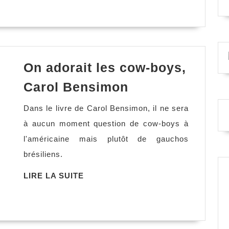
SUITE
On adorait les cow-boys,
On
Carol Bensimon
adorait
Dans le livre de Carol Bensimon, il ne sera
les
à aucun moment question de cow-boys à
cow-
l'américaine mais plutôt de gauchos
boys,
brésiliens.
Carol
Bensimon
LIRE
LIRE LA SUITE
LA
SUITE