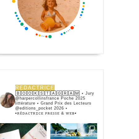
REDACTRICE
🄱🄾🄾🄺🅂🅃🄰🄶🅁🄰🄼 ⭑ Jury
@harpercollinsfrance Poche 2025
littérature ⭑ Grand Prix des Lecteurs
@editions_pocket 2026 ⭑
•ꭱꭼ́ꭰꭺꮯꭲꭱꮖꮯꭼ ꮲꭱꭼꮪꮪꭼ & ꮃꭼᏼ•