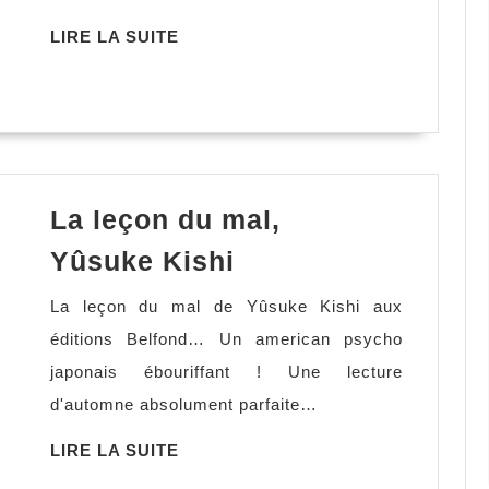
LIRE
LIRE LA SUITE
LA
SUITE
La leçon du mal,
La
Yûsuke Kishi
leçon
La leçon du mal de Yûsuke Kishi aux
du
éditions Belfond… Un american psycho
mal,
japonais ébouriffant ! Une lecture
Yûsuke Kishi
d'automne absolument parfaite…
LIRE
LIRE LA SUITE
LA