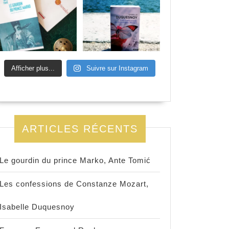
Afficher plus...
Suivre sur Instagram
e
ARTICLES RÉCENTS
Le gourdin du prince Marko, Ante Tomić
Les confessions de Constanze Mozart,
Isabelle Duquesnoy