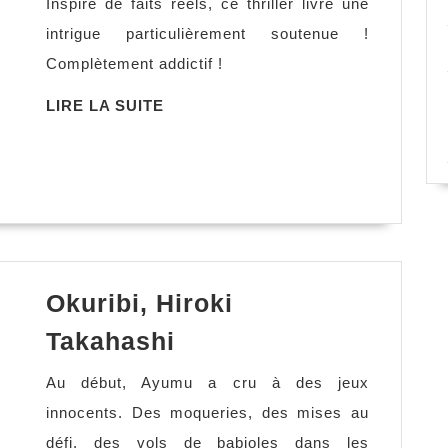
Inspiré de faits réels, ce thriller livre une
de
intrigue particulièrement soutenue !
coeur,
Complètement addictif !
Emily
Elgar
LIRE
LIRE LA SUITE
LA
SUITE
Okuribi, Hiroki
Okuribi,
Takahashi
Hiroki
Au début, Ayumu a cru à des jeux
Takahashi
innocents. Des moqueries, des mises au
défi, des vols de babioles dans les