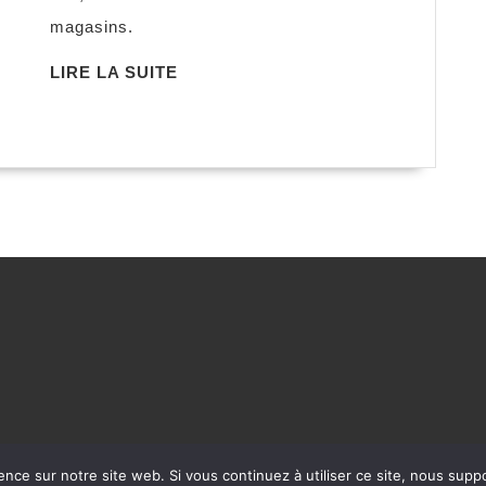
magasins.
LIRE
LIRE LA SUITE
LA
SUITE
ence sur notre site web. Si vous continuez à utiliser ce site, nous supp
WordPress Theme
©rédactrice.com 2025 - Tous droits