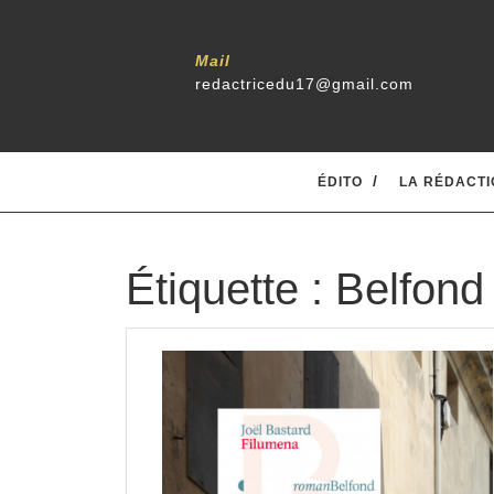
Skip
to
content
Mail
redactricedu17@gmail.com
ÉDITO
LA RÉDACTI
Étiquette :
Belfond