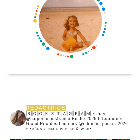
REDACTRICE
🄱🄾🄾🄺🅂🅃🄰🄶🅁🄰🄼 ⭑ Jury
@harpercollinsfrance Poche 2025 littérature ⭑
Grand Prix des Lecteurs @editions_pocket 2026
⭑
•ꭱꭼ́ꭰꭺꮯꭲꭱꮖꮯꭼ ꮲꭱꭼꮪꮪꭼ & ꮃꭼᏼ•