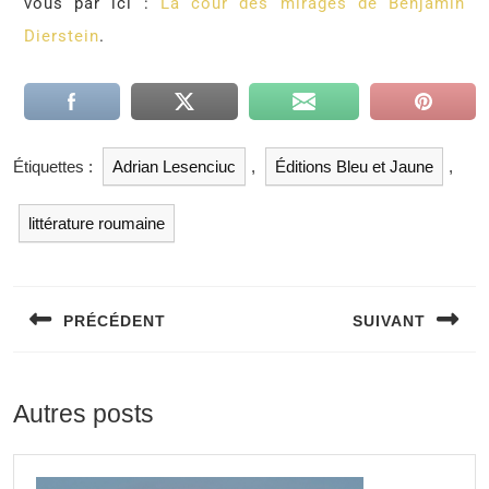
vous par ici :
La cour des mirages de Benjamin
Dierstein
.
Étiquettes :
Adrian Lesenciuc
,
Éditions Bleu et Jaune
,
littérature roumaine
PRÉCÉDENT
SUIVANT
Autres posts