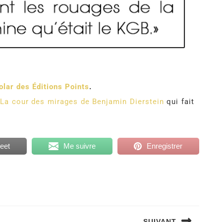
olar des Éditions Points
.
r
La cour des mirages de Benjamin Dierstein
qui fait
eet
Me suivre
Enregistrer
SUIVANT