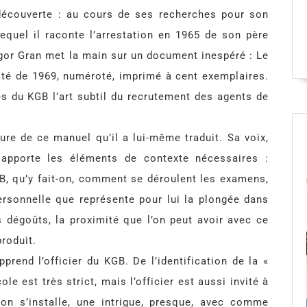
 découverte : au cours de ses recherches pour son
quel il raconte l’arrestation en 1965 de son père
Iegor Gran met la main sur un document inespéré : Le
até de 1969, numéroté, imprimé à cent exemplaires.
s du KGB l’art subtil du recrutement des agents de
re de ce manuel qu’il a lui-même traduit. Sa voix,
s apporte les éléments de contexte nécessaires :
, qu’y fait-on, comment se déroulent les examens,
personnelle que représente pour lui la plongée dans
s dégoûts, la proximité que l’on peut avoir avec ce
produit.
prend l’officier du KGB. De l’identification de la «
le est très strict, mais l’officier est aussi invité à
ion s’installe, une intrigue, presque, avec comme