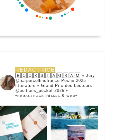
REDACTRICE
🄱🄾🄾🄺🅂🅃🄰🄶🅁🄰🄼 ⭑ Jury
@harpercollinsfrance Poche 2025
littérature ⭑ Grand Prix des Lecteurs
@editions_pocket 2026 ⭑
•ꭱꭼ́ꭰꭺꮯꭲꭱꮖꮯꭼ ꮲꭱꭼꮪꮪꭼ & ꮃꭼᏼ•