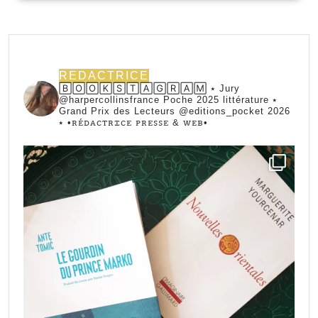
REDACTRICE
🄱🄾🄾🄺🅂🅃🄰🄶🅁🄰🄼 ⭑ Jury
@harpercollinsfrance Poche 2025 littérature ⭑
Grand Prix des Lecteurs @editions_pocket 2026
⭑
•ꭱꭼ́ꭰꭺꮯꭲꭱꮖꮯꭼ ꮲꭱꭼꮪꮪꭼ & ꮃꭼᏼ•