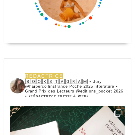
REDACTRICE
🄱🄾🄾🄺🅂🅃🄰🄶🅁🄰🄼 ⭑ Jury
@harpercollinsfrance Poche 2025 littérature ⭑
Grand Prix des Lecteurs @editions_pocket 2026
⭑
•ꭱꭼ́ꭰꭺꮯꭲꭱꮖꮯꭼ ꮲꭱꭼꮪꮪꭼ & ꮃꭼᏼ•