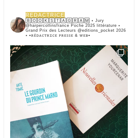
REDACTRICE
🄱🄾🄾🄺🅂🅃🄰🄶🅁🄰🄼 ⭑ Jury
@harpercollinsfrance Poche 2025 littérature ⭑
Grand Prix des Lecteurs @editions_pocket 2026
⭑
•ꭱꭼ́ꭰꭺꮯꭲꭱꮖꮯꭼ ꮲꭱꭼꮪꮪꭼ & ꮃꭼᏼ•