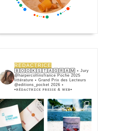
REDACTRICE
🄱🄾🄾🄺🅂🅃🄰🄶🅁🄰🄼 ⭑ Jury
@harpercollinsfrance Poche 2025
littérature ⭑ Grand Prix des Lecteurs
@editions_pocket 2026 ⭑
•ꭱꭼ́ꭰꭺꮯꭲꭱꮖꮯꭼ ꮲꭱꭼꮪꮪꭼ & ꮃꭼᏼ•