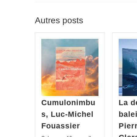
Autres posts
Cumulonimbu
La d
s, Luc-Michel
bale
Fouassier
Pier