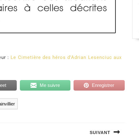
œur :
Le Cimetière des héros d’Adrian Lesenciuc aux
eet
Me suivre
Enregistrer
nvillier
SUIVANT