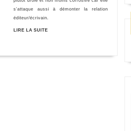
plutôt drôle et non moins corrosive car elle
du
s'attaque aussi à démonter la relation
livre,
éditeur/écrivain.
Luc
Chomarat
LIRE
LIRE LA SUITE
LA
SUITE