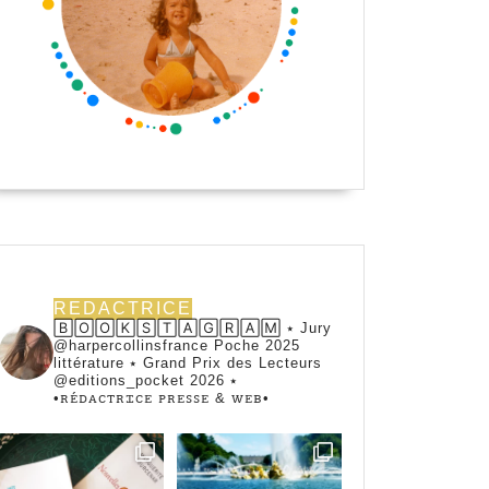
REDACTRICE
🄱🄾🄾🄺🅂🅃🄰🄶🅁🄰🄼 ⭑ Jury
@harpercollinsfrance Poche 2025
littérature ⭑ Grand Prix des Lecteurs
@editions_pocket 2026 ⭑
•ꭱꭼ́ꭰꭺꮯꭲꭱꮖꮯꭼ ꮲꭱꭼꮪꮪꭼ & ꮃꭼᏼ•