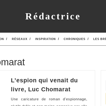
Rédactrice
ON
RÉSEAUX
INSPIRATION
CHRONIQUES
LES BR
omarat
L’espion qui venait du
L’espion
livre, Luc Chomarat
qui
Une caricature de roman d'espionnage,
venait