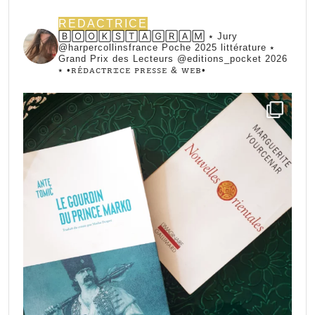
REDACTRICE
🄱🄾🄾🄺🅂🅃🄰🄶🅁🄰🄼 ⭑ Jury
@harpercollinsfrance Poche 2025 littérature ⭑
Grand Prix des Lecteurs @editions_pocket 2026
⭑
•ꭱꭼ́ꭰꭺꮯꭲꭱꮖꮯꭼ ꮲꭱꭼꮪꮪꭼ & ꮃꭼᏼ•