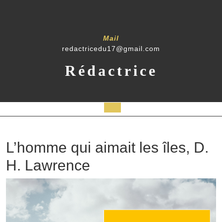
Skip
to
content
Mail
redactricedu17@gmail.com
Rédactrice
Open
Button
L’homme qui aimait les îles, D.
H. Lawrence