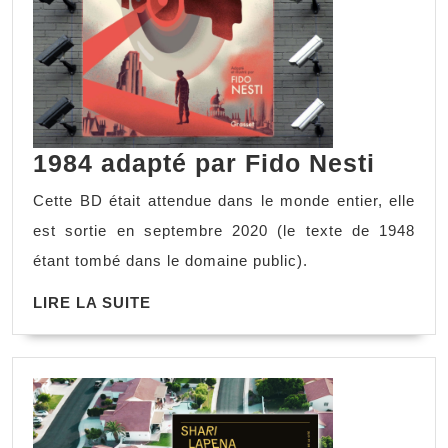
1984
1984 adapté par Fido Nesti
adapt
Cette BD était attendue dans le monde entier, elle
par
est sortie en septembre 2020 (le texte de 1948
Fido
étant tombé dans le domaine public).
Nesti
LIRE
LIRE LA SUITE
LA
SUITE