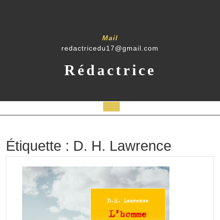
Skip
to
content
Mail
redactricedu17@gmail.com
Rédactrice
Open
Button
Étiquette :
D. H. Lawrence