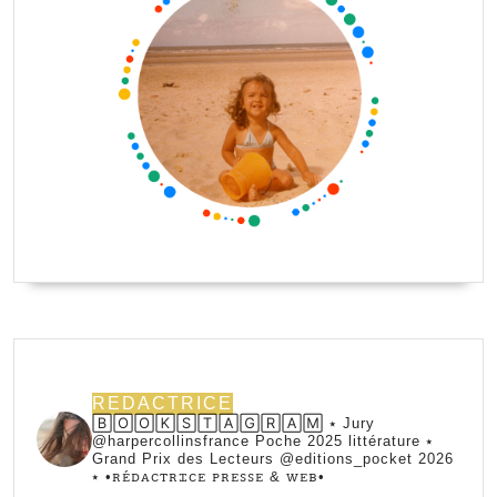
REDACTRICE
🄱🄾🄾🄺🅂🅃🄰🄶🅁🄰🄼 ⭑ Jury
@harpercollinsfrance Poche 2025 littérature ⭑
Grand Prix des Lecteurs @editions_pocket 2026
⭑
•ꭱꭼ́ꭰꭺꮯꭲꭱꮖꮯꭼ ꮲꭱꭼꮪꮪꭼ & ꮃꭼᏼ•