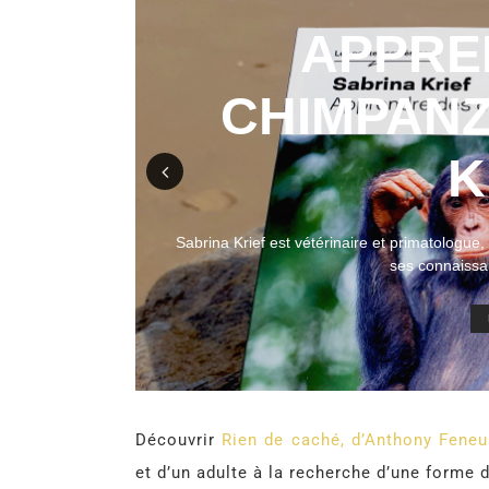
APPRE
S
CHIMPANZ
IAT
K
Prev
e afin que nos
Sabrina Krief est vétérinaire et primatologue
ious
ses connaissa
Découvrir
Rien de caché, d’Anthony Feneu
et d’un adulte à la recherche d’une forme d