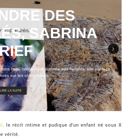
NDRE DES
ÉS, SABRINA
RIEF
Nex
A
, dans cette conférence donnée aux familles, elle partage
t
nces sur les chimpanzés.
LIRE LA SUITE
il
. le récit intime et pudique d’un enfant né sous X
e vérité.