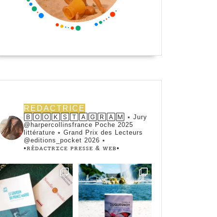
REDACTRICE
🄱🄾🄾🄺🅂🅃🄰🄶🅁🄰🄼 ⭑ Jury
@harpercollinsfrance Poche 2025
littérature ⭑ Grand Prix des Lecteurs
@editions_pocket 2026 ⭑
•ꭱꭼ́ꭰꭺꮯꭲꭱꮖꮯꭼ ꮲꭱꭼꮪꮪꭼ & ꮃꭼᏼ•