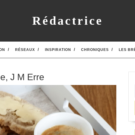
Rédactrice
ON
RÉSEAUX
INSPIRATION
CHRONIQUES
LES BR
ée, J M Erre