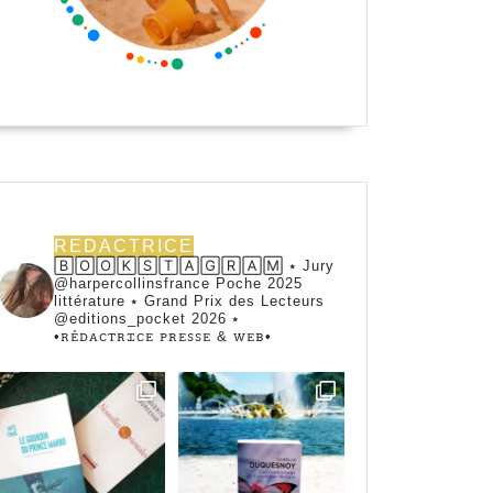
REDACTRICE
🄱🄾🄾🄺🅂🅃🄰🄶🅁🄰🄼 ⭑ Jury
@harpercollinsfrance Poche 2025
littérature ⭑ Grand Prix des Lecteurs
@editions_pocket 2026 ⭑
•ꭱꭼ́ꭰꭺꮯꭲꭱꮖꮯꭼ ꮲꭱꭼꮪꮪꭼ & ꮃꭼᏼ•