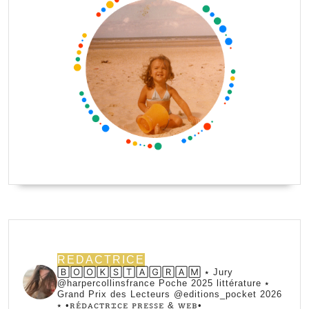
REDACTRICE
🄱🄾🄾🄺🅂🅃🄰🄶🅁🄰🄼 ⭑ Jury
@harpercollinsfrance Poche 2025 littérature ⭑
Grand Prix des Lecteurs @editions_pocket 2026
⭑
•ꭱꭼ́ꭰꭺꮯꭲꭱꮖꮯꭼ ꮲꭱꭼꮪꮪꭼ & ꮃꭼᏼ•