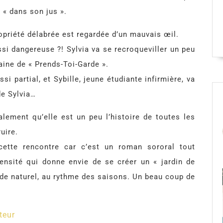
é « dans son jus ».
opriété délabrée est regardée d’un mauvais œil.
ussi dangereuse ?! Sylvia va se recroqueviller un peu
aine de « Prends-Toi-Garde ».
i partial, et Sybille, jeune étudiante infirmière, va
de Sylvia…
alement qu’elle est un peu l’histoire de toutes les
uire.
cette rencontre car c’est un roman sororal tout
ensité qui donne envie de se créer un « jardin de
s de naturel, au rythme des saisons. Un beau coup de
teur