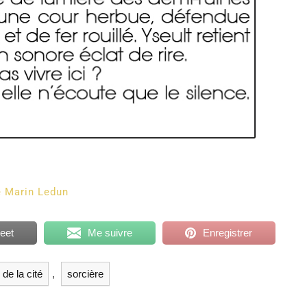
e Marin Ledun
eet
Me suivre
Enregistrer
de la cité
,
sorcière