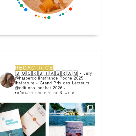
REDACTRICE
🄱🄾🄾🄺🅂🅃🄰🄶🅁🄰🄼 ⭑ Jury
@harpercollinsfrance Poche 2025
littérature ⭑ Grand Prix des Lecteurs
@editions_pocket 2026 ⭑
•ꭱꭼ́ꭰꭺꮯꭲꭱꮖꮯꭼ ꮲꭱꭼꮪꮪꭼ & ꮃꭼᏼ•