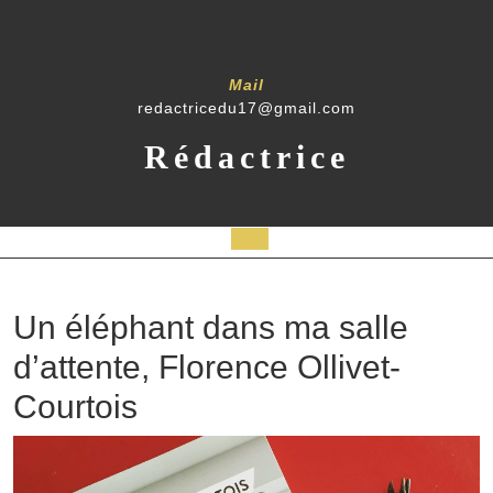
Skip
to
content
Mail
redactricedu17@gmail.com
Rédactrice
Open
Button
Un éléphant dans ma salle
d’attente, Florence Ollivet-
Courtois