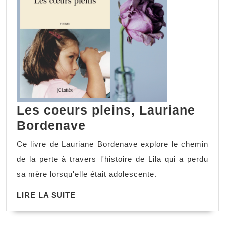
Les coeurs pleins, Lauriane
Les
Bordenave
coeurs
Ce livre de Lauriane Bordenave explore le chemin
pleins,
de la perte à travers l'histoire de Lila qui a perdu
Lauriane
sa mère lorsqu'elle était adolescente.
Bordenave
LIRE
LIRE LA SUITE
LA
SUITE