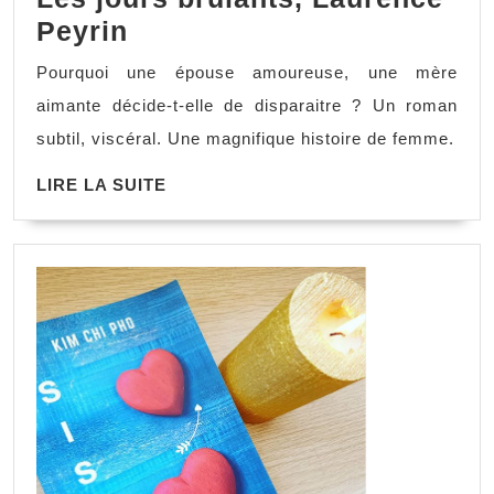
Les
Peyrin
jours
Pourquoi une épouse amoureuse, une mère
brûlants,
aimante décide-t-elle de disparaitre ? Un roman
Laurence
subtil, viscéral. Une magnifique histoire de femme.
Peyrin
LIRE
LIRE LA SUITE
LA
SUITE