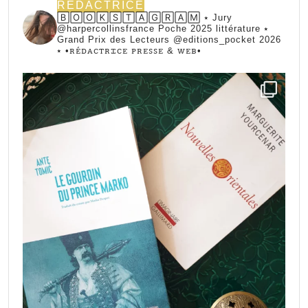
REDACTRICE
🄱🄾🄾🄺🅂🅃🄰🄶🅁🄰🄼 ⭑ Jury
@harpercollinsfrance Poche 2025 littérature ⭑
Grand Prix des Lecteurs @editions_pocket 2026
⭑
•ꭱꭼ́ꭰꭺꮯꭲꭱꮖꮯꭼ ꮲꭱꭼꮪꮪꭼ & ꮃꭼᏼ•