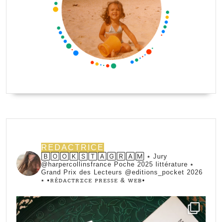
REDACTRICE
🄱🄾🄾🄺🅂🅃🄰🄶🅁🄰🄼 ⭑ Jury
@harpercollinsfrance Poche 2025 littérature ⭑
Grand Prix des Lecteurs @editions_pocket 2026
⭑
•ꭱꭼ́ꭰꭺꮯꭲꭱꮖꮯꭼ ꮲꭱꭼꮪꮪꭼ & ꮃꭼᏼ•