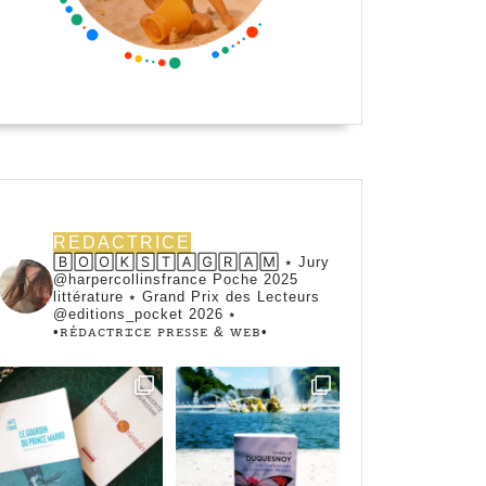
REDACTRICE
🄱🄾🄾🄺🅂🅃🄰🄶🅁🄰🄼 ⭑ Jury
@harpercollinsfrance Poche 2025
littérature ⭑ Grand Prix des Lecteurs
@editions_pocket 2026 ⭑
•ꭱꭼ́ꭰꭺꮯꭲꭱꮖꮯꭼ ꮲꭱꭼꮪꮪꭼ & ꮃꭼᏼ•