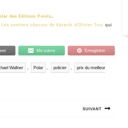
olar des Éditions Points
.
r
Les sentiers obscurs de Karachi d’Olivier Truc
qui
eet
Me suivre
Enregistrer
hael Wallner
,
Polar
,
policier
,
prix du meilleur
SUIVANT