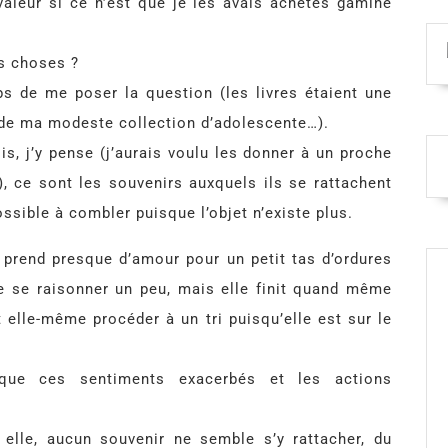
aleur si ce n’est que je les avais achetés gamine
s choses ?
s de me poser la question (les livres étaient une
e de ma modeste collection d’adolescente…).
ois, j’y pense (j’aurais voulu les donner à un proche
, ce sont les souvenirs auxquels ils se rattachent
ible à combler puisque l’objet n’existe plus.
 prend presque d’amour pour un petit tas d’ordures
 de se raisonner un peu, mais elle finit quand même
t elle-même procéder à un tri puisqu’elle est sur le
oque ces sentiments exacerbés et les actions
 elle, aucun souvenir ne semble s’y rattacher, du