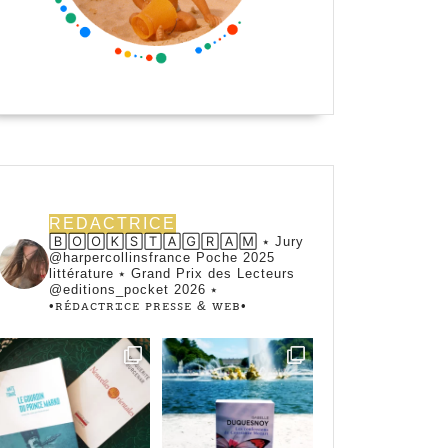
REDACTRICE
🄱🄾🄾🄺🅂🅃🄰🄶🅁🄰🄼 ⭑ Jury
@harpercollinsfrance Poche 2025
littérature ⭑ Grand Prix des Lecteurs
@editions_pocket 2026 ⭑
•ꭱꭼ́ꭰꭺꮯꭲꭱꮖꮯꭼ ꮲꭱꭼꮪꮪꭼ & ꮃꭼᏼ•