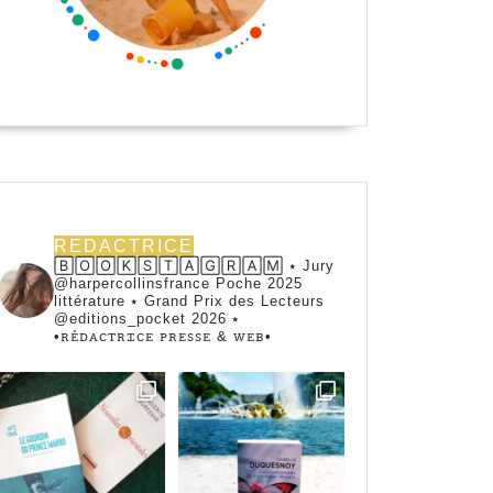
REDACTRICE
🄱🄾🄾🄺🅂🅃🄰🄶🅁🄰🄼 ⭑ Jury
@harpercollinsfrance Poche 2025
littérature ⭑ Grand Prix des Lecteurs
@editions_pocket 2026 ⭑
•ꭱꭼ́ꭰꭺꮯꭲꭱꮖꮯꭼ ꮲꭱꭼꮪꮪꭼ & ꮃꭼᏼ•