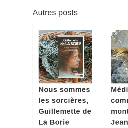
Autres posts
Nous sommes
Médi
les sorcières,
com
Guillemette de
mont
La Borie
Jean