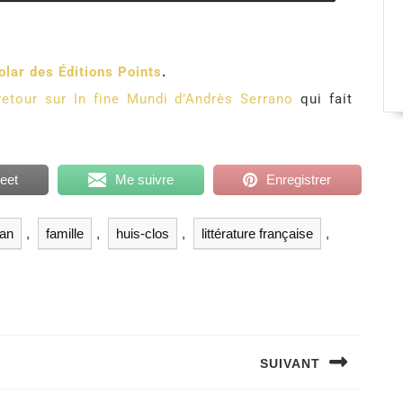
olar des Éditions Points
.
etour sur In fine Mundi d’Andrès Serrano
qui fait
eet
Me suivre
Enregistrer
san
,
famille
,
huis-clos
,
littérature française
,
SUIVANT