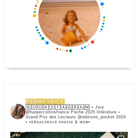
REDACTRICE
🄱🄾🄾🄺🅂🅃🄰🄶🅁🄰🄼 ⭑ Jury
@harpercollinsfrance Poche 2025 littérature ⭑
Grand Prix des Lecteurs @editions_pocket 2026
⭑
•ꭱꭼ́ꭰꭺꮯꭲꭱꮖꮯꭼ ꮲꭱꭼꮪꮪꭼ & ꮃꭼᏼ•