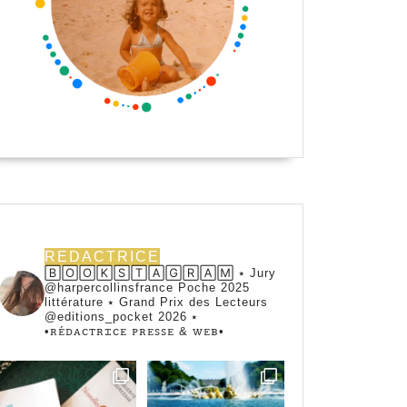
REDACTRICE
🄱🄾🄾🄺🅂🅃🄰🄶🅁🄰🄼 ⭑ Jury
@harpercollinsfrance Poche 2025
littérature ⭑ Grand Prix des Lecteurs
@editions_pocket 2026 ⭑
•ꭱꭼ́ꭰꭺꮯꭲꭱꮖꮯꭼ ꮲꭱꭼꮪꮪꭼ & ꮃꭼᏼ•