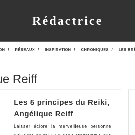
Rédactrice
ON
RÉSEAUX
INSPIRATION
CHRONIQUES
LES BR
e Reiff
Les 5 principes du Reiki,
Les
Angélique Reiff
5
Laisser éclore la merveilleuse personne
principes