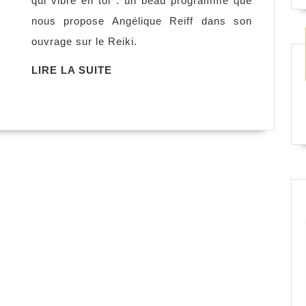
qui vibre en toi : un beau programme que
du
nous propose Angélique Reiff dans son
Reiki,
ouvrage sur le Reiki.
Angélique
Reiff
LIRE
LIRE LA SUITE
LA
SUITE