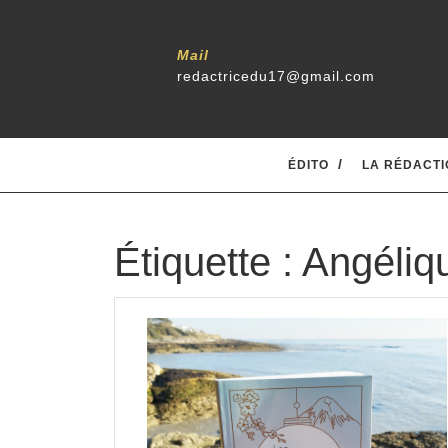
Skip
to
content
Mail
redactricedu17@gmail.com
ÉDITO
LA RÉDACTI
Étiquette :
Angéliqu