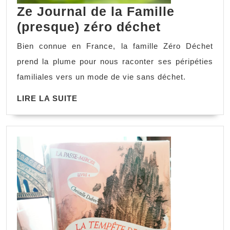
Ze Journal de la Famille
Ze
(presque) zéro déchet
Journal
Bien connue en France, la famille Zéro Déchet
de
prend la plume pour nous raconter ses péripéties
la
familiales vers un mode de vie sans déchet.
Famille
LIRE
LIRE LA SUITE
(presque)
LA
zéro
SUITE
déchet