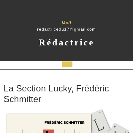
Skip
to
content
Mail
redactricedu17@gmail.com
Rédactrice
Open
Button
La Section Lucky, Frédéric
Schmitter