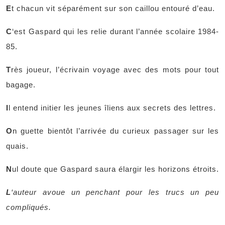
E
t chacun vit séparément sur son caillou entouré d’eau.
C
‘est Gaspard qui les relie durant l’année scolaire 1984-
85.
T
rès joueur, l’écrivain voyage avec des mots pour tout
bagage.
I
l entend initier les jeunes îliens aux secrets des lettres.
O
n guette bientôt l’arrivée du curieux passager sur les
quais.
N
ul doute que Gaspard saura élargir les horizons étroits.
L
‘auteur avoue un penchant pour les trucs un peu
compliqués.