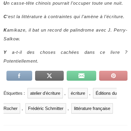
U
n casse-tête chinois pourrait l’occuper toute une nuit.
C
‘est la littérature à contraintes qui l’amène à l’écriture.
K
amikaze, il bat un record de palindrome avec J. Perry-
Salkow.
Y
a-t-il des choses cachées dans ce livre ?
Potentiellement.
Étiquettes :
atelier d'écriture
,
écriture
,
Éditions du
Rocher
,
Frédéric Schmitter
,
littérature française
Navigation
de