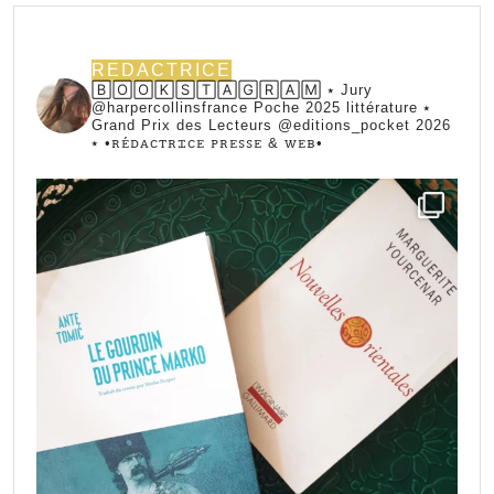
REDACTRICE
🄱🄾🄾🄺🅂🅃🄰🄶🅁🄰🄼 ⭑ Jury
@harpercollinsfrance Poche 2025 littérature ⭑
Grand Prix des Lecteurs @editions_pocket 2026
⭑
•ꭱꭼ́ꭰꭺꮯꭲꭱꮖꮯꭼ ꮲꭱꭼꮪꮪꭼ & ꮃꭼᏼ•