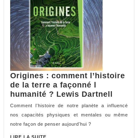
Origines : comment l’histoire
de la terre a façonné l
Origin
humanité ? Lewis Dartnell
:
Comment l'histoire de notre planète a influencé
comm
nos capacités physiques et mentales ou même
l’histo
notre façon de penser aujourd'hui ?
de
LIRE
LIRE LA SUITE