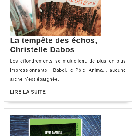
La tempête des échos,
La
Christelle Dabos
tempête
Les effondrements se multiplient, de plus en plus
des
impressionnants : Babel, le Pôle, Anima... aucune
échos,
arche n'est épargnée.
Christelle
LIRE
LIRE LA SUITE
Dabos
LA
SUITE