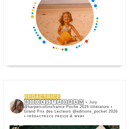
REDACTRICE
🄱🄾🄾🄺🅂🅃🄰🄶🅁🄰🄼 ⭑ Jury
@harpercollinsfrance Poche 2025 littérature ⭑
Grand Prix des Lecteurs @editions_pocket 2026
⭑
•ꭱꭼ́ꭰꭺꮯꭲꭱꮖꮯꭼ ꮲꭱꭼꮪꮪꭼ & ꮃꭼᏼ•