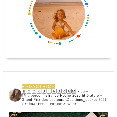
REDACTRICE
🄱🄾🄾🄺🅂🅃🄰🄶🅁🄰🄼 ⭑ Jury
@harpercollinsfrance Poche 2025 littérature ⭑
Grand Prix des Lecteurs @editions_pocket 2026
⭑
•ꭱꭼ́ꭰꭺꮯꭲꭱꮖꮯꭼ ꮲꭱꭼꮪꮪꭼ & ꮃꭼᏼ•