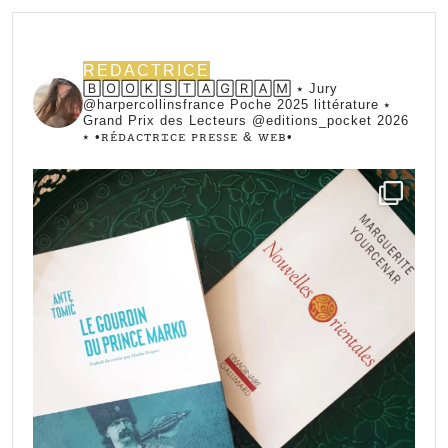
REDACTRICE
🄱🄾🄾🄺🅂🅃🄰🄶🅁🄰🄼 ⭑ Jury
@harpercollinsfrance Poche 2025 littérature ⭑
Grand Prix des Lecteurs @editions_pocket 2026
⭑
•ꭱꭼ́ꭰꭺꮯꭲꭱꮖꮯꭼ ꮲꭱꭼꮪꮪꭼ & ꮃꭼᏼ•